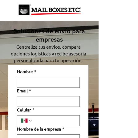
Soluciones de envío para
empresas
Centraliza tus envíos, compara
opciones logísticas y recibe asesoría
personalizada para tu operación.
Nombre
*
Email
*
Celular
*
Nombre de la empresa
*