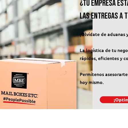
¿Tu empresa est
las entregas a 
¡Olvídate de aduanas 
La logística de tu neg
rápidos, eficientes y c
Permítenos asesorarte
hoy mismo.
¡Optim