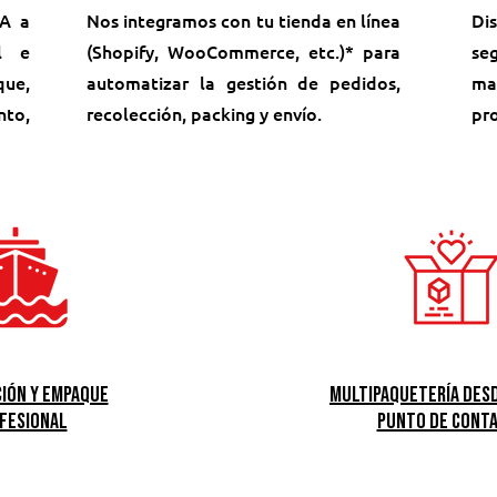
 A a
Nos integramos con tu tienda en línea
Di
l e
(Shopify, WooCommerce, etc.)* para
seg
que,
automatizar la gestión de pedidos,
ma
to,
recolección, packing y envío.
pr
ión y empaque
Multipaquetería des
fesional
punto de cont