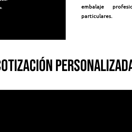
embalaje profe
a.
particulares.
Cotización Personalizada
2