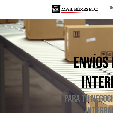
S
Envíos 
inter
Para tu negoci
integra