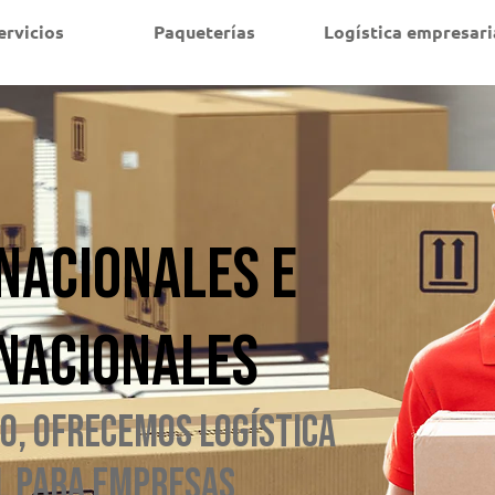
ervicios
Paqueterías
Logística empresari
nacionales e
nacionales
o, Ofrecemos logística
l para empresas.